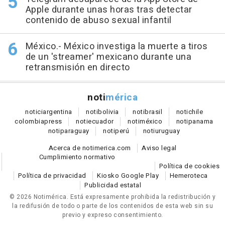
Apple durante unas horas tras detectar
contenido de abuso sexual infantil
México.- México investiga la muerte a tiros
de un 'streamer' mexicano durante una
retransmisión en directo
noti
mérica
notici
argentina
noti
bolivia
noti
brasil
noti
chile
colombia
press
noti
ecuador
noti
méxico
noti
panama
noti
paraguay
noti
perú
noti
uruguay
Acerca de notimerica.com
Aviso legal
Cumplimiento normativo
Política de cookies
Política de privacidad
Kiosko Google Play
Hemeroteca
Publicidad estatal
© 2026 Notimérica.
Está expresamente prohibida la redistribución y
la redifusión de todo o parte de los contenidos de esta web sin su
previo y expreso consentimiento.