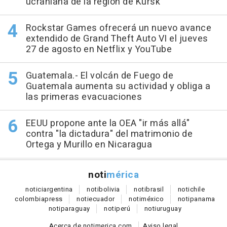
ucraniana de la región de Kursk
Rockstar Games ofrecerá un nuevo avance
extendido de Grand Theft Auto VI el jueves
27 de agosto en Netflix y YouTube
Guatemala.- El volcán de Fuego de
Guatemala aumenta su actividad y obliga a
las primeras evacuaciones
EEUU propone ante la OEA "ir más allá"
contra "la dictadura" del matrimonio de
Ortega y Murillo en Nicaragua
noti
mérica
notici
argentina
noti
bolivia
noti
brasil
noti
chile
colombia
press
noti
ecuador
noti
méxico
noti
panama
noti
paraguay
noti
perú
noti
uruguay
Acerca de notimerica.com
Aviso legal