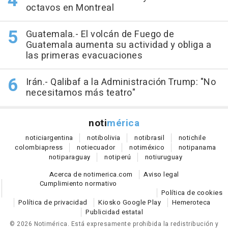
octavos en Montreal
Guatemala.- El volcán de Fuego de
Guatemala aumenta su actividad y obliga a
las primeras evacuaciones
Irán.- Qalibaf a la Administración Trump: "No
necesitamos más teatro"
noti
mérica
notici
argentina
noti
bolivia
noti
brasil
noti
chile
colombia
press
noti
ecuador
noti
méxico
noti
panama
noti
paraguay
noti
perú
noti
uruguay
Acerca de notimerica.com
Aviso legal
Cumplimiento normativo
Política de cookies
Política de privacidad
Kiosko Google Play
Hemeroteca
Publicidad estatal
© 2026 Notimérica.
Está expresamente prohibida la redistribución y