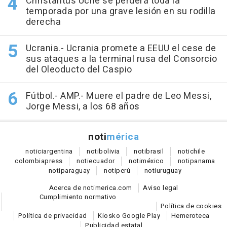
Christantus Uche se perderá toda la
temporada por una grave lesión en su rodilla
derecha
Ucrania.- Ucrania promete a EEUU el cese de
sus ataques a la terminal rusa del Consorcio
del Oleoducto del Caspio
Fútbol.- AMP.- Muere el padre de Leo Messi,
Jorge Messi, a los 68 años
noti
mérica
notici
argentina
noti
bolivia
noti
brasil
noti
chile
colombia
press
noti
ecuador
noti
méxico
noti
panama
noti
paraguay
noti
perú
noti
uruguay
Acerca de notimerica.com
Aviso legal
Cumplimiento normativo
Política de cookies
Política de privacidad
Kiosko Google Play
Hemeroteca
Publicidad estatal