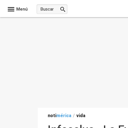
Menú
noti
mérica
/
vida