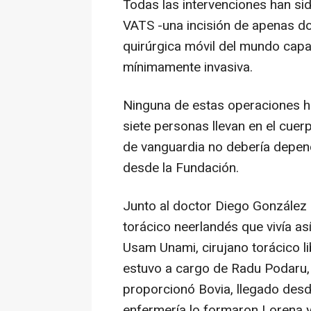
Todas las intervenciones han sid
VATS -una incisión de apenas do
quirúrgica móvil del mundo capaz
mínimamente invasiva.
Ninguna de estas operaciones hab
siete personas llevan en el cuer
de vanguardia no debería depend
desde la Fundación.
Junto al doctor Diego González 
torácico neerlandés que vivía as
Usam Unami, cirujano torácico l
estuvo a cargo de Radu Podaru, 
proporcionó Bovia, llegado des
enfermería lo formaron Lorena y