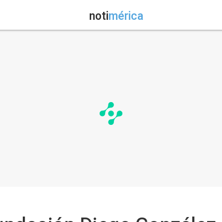
noti
mérica