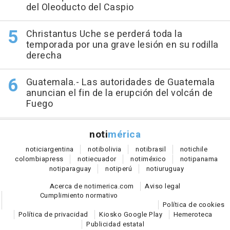
del Oleoducto del Caspio
Christantus Uche se perderá toda la
temporada por una grave lesión en su rodilla
derecha
Guatemala.- Las autoridades de Guatemala
anuncian el fin de la erupción del volcán de
Fuego
noti
mérica
notici
argentina
noti
bolivia
noti
brasil
noti
chile
colombia
press
noti
ecuador
noti
méxico
noti
panama
noti
paraguay
noti
perú
noti
uruguay
Acerca de notimerica.com
Aviso legal
Cumplimiento normativo
Política de cookies
Política de privacidad
Kiosko Google Play
Hemeroteca
Publicidad estatal