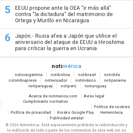
EEUU propone ante la OEA "ir más allá"
contra "la dictadura" del matrimonio de
Ortega y Murillo en Nicaragua
Japón.- Rusia afea a Japón que utilice el
aniversario del ataque de EEUU a Hiroshima
para criticar la guerra en Ucrania
noti
mérica
notici
argentina
noti
bolivia
noti
brasil
noti
chile
colombia
press
noti
ecuador
noti
méxico
noti
panama
noti
paraguay
noti
perú
noti
uruguay
Acerca de notimerica.com
Aviso legal
Cumplimiento normativo
Política de cookies
Política de privacidad
Kiosko Google Play
Hemeroteca
Publicidad estatal
© 2026 Notimérica.
Está expresamente prohibida la redistribución y
la redifusión de todo o parte de los contenidos de esta web sin su