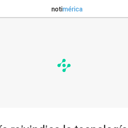
noti
mérica