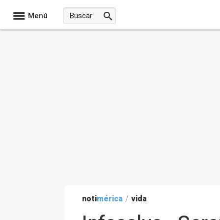
Menú
noti
mérica
/
vida