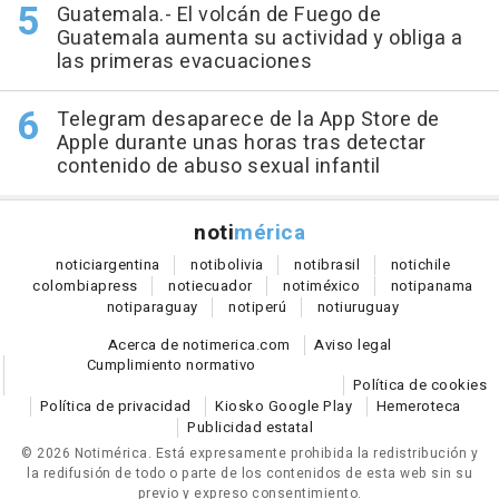
Guatemala.- El volcán de Fuego de
Guatemala aumenta su actividad y obliga a
las primeras evacuaciones
Telegram desaparece de la App Store de
Apple durante unas horas tras detectar
contenido de abuso sexual infantil
noti
mérica
notici
argentina
noti
bolivia
noti
brasil
noti
chile
colombia
press
noti
ecuador
noti
méxico
noti
panama
noti
paraguay
noti
perú
noti
uruguay
Acerca de notimerica.com
Aviso legal
Cumplimiento normativo
Política de cookies
Política de privacidad
Kiosko Google Play
Hemeroteca
Publicidad estatal
© 2026 Notimérica.
Está expresamente prohibida la redistribución y
la redifusión de todo o parte de los contenidos de esta web sin su
previo y expreso consentimiento.