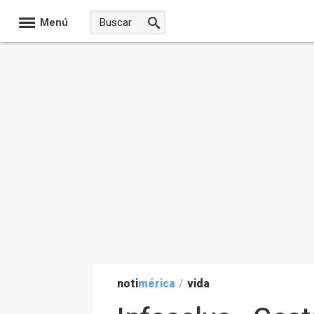
Menú
noti
mérica
/
vida