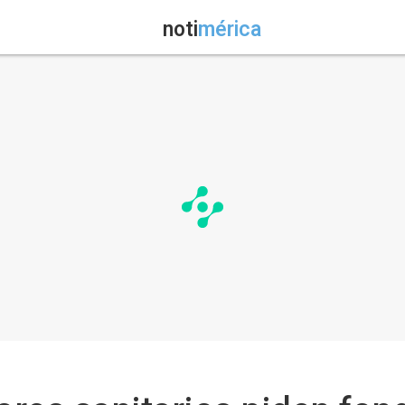
noti
mérica