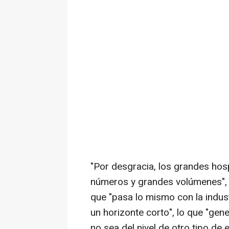
"Por desgracia, los grandes hos
números y grandes volúmenes",
que "pasa lo mismo con la indust
un horizonte corto", lo que "gen
no sea del nivel de otro tipo de