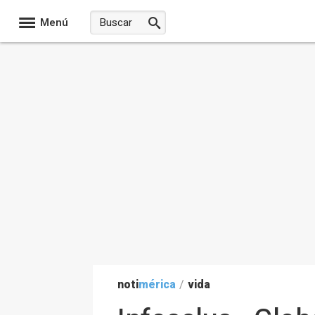
Menú
noti
mérica
/
vida