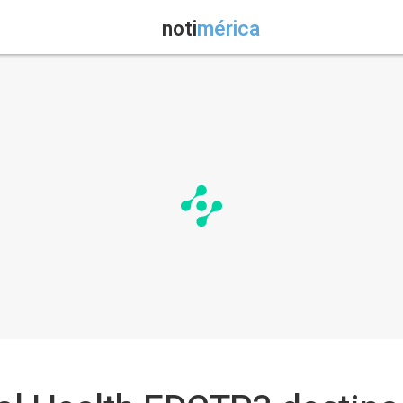
noti
mérica