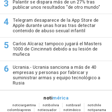
Palantir se dispara más de un 27% tras
publicar unos resultados "de otro mundo"
Telegram desaparece de la App Store de
Apple durante unas horas tras detectar
contenido de abuso sexual infantil
Carlos Alcaraz tampoco jugará el Masters
1000 de Cincinnati debido a su lesión de
muñeca
Ucrania.- Ucrania sanciona a más de 40
empresas y personas por fabricar y
suministrar armas y equipo tecnológico a
Rusia
noti
mérica
notici
argentina
noti
bolivia
noti
brasil
noti
chile
colombia
press
noti
ecuador
noti
méxico
noti
panama