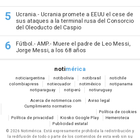
Ucrania.- Ucrania promete a EEUU el cese de
sus ataques a la terminal rusa del Consorcio
del Oleoducto del Caspio
Fútbol.- AMP.- Muere el padre de Leo Messi,
Jorge Messi, a los 68 años
noti
mérica
notici
argentina
noti
bolivia
noti
brasil
noti
chile
colombia
press
noti
ecuador
noti
méxico
noti
panama
noti
paraguay
noti
perú
noti
uruguay
Acerca de notimerica.com
Aviso legal
Cumplimiento normativo
Política de cookies
Política de privacidad
Kiosko Google Play
Hemeroteca
Publicidad estatal
© 2026 Notimérica.
Está expresamente prohibida la redistribución y
la redifusión de todo o parte de los contenidos de esta web sin su