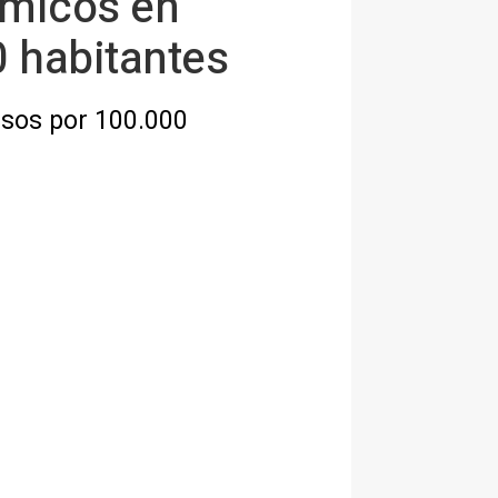
démicos en
 habitantes
asos por 100.000