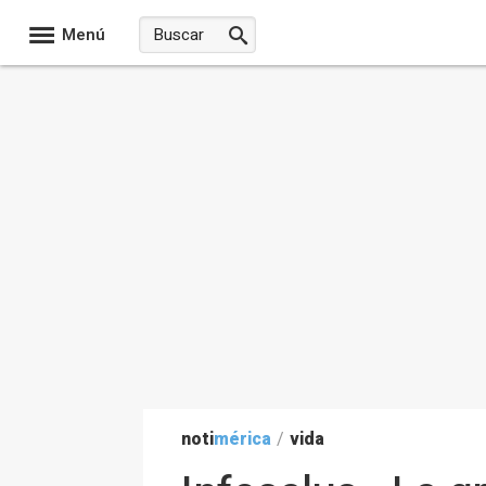
Menú
noti
mérica
/
vida