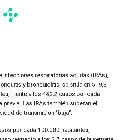
e infecciones respiratorias agudas (IRAs),
nquitis y bronquiolitis, se sitúa en 519,3
es, frente a los 482,2 casos por cada
 previa. Las IRAs también superan el
sidad de transmisión "baja".
asos por cada 100.000 habitantes,
enso respecto a los 3,7 casos de la semana