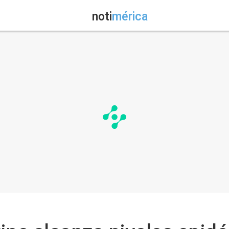
noti
mérica