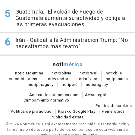
Guatemala.- El volcán de Fuego de
Guatemala aumenta su actividad y obliga a
las primeras evacuaciones
Irán.- Qalibaf a la Administración Trump: "No
necesitamos más teatro"
noti
mérica
notici
argentina
noti
bolivia
noti
brasil
noti
chile
colombia
press
noti
ecuador
noti
méxico
noti
panama
noti
paraguay
noti
perú
noti
uruguay
Acerca de notimerica.com
Aviso legal
Cumplimiento normativo
Política de cookies
Política de privacidad
Kiosko Google Play
Hemeroteca
Publicidad estatal
© 2026 Notimérica.
Está expresamente prohibida la redistribución y
la redifusión de todo o parte de los contenidos de esta web sin su
previo y expreso consentimiento.