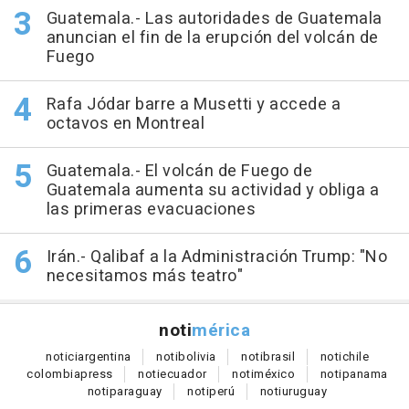
Guatemala.- Las autoridades de Guatemala
anuncian el fin de la erupción del volcán de
Fuego
Rafa Jódar barre a Musetti y accede a
octavos en Montreal
Guatemala.- El volcán de Fuego de
Guatemala aumenta su actividad y obliga a
las primeras evacuaciones
Irán.- Qalibaf a la Administración Trump: "No
necesitamos más teatro"
noti
mérica
notici
argentina
noti
bolivia
noti
brasil
noti
chile
colombia
press
noti
ecuador
noti
méxico
noti
panama
noti
paraguay
noti
perú
noti
uruguay