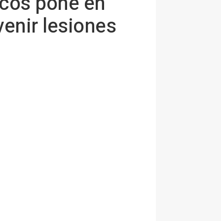
jicos pone en
enir lesiones