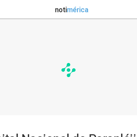
noti
mérica