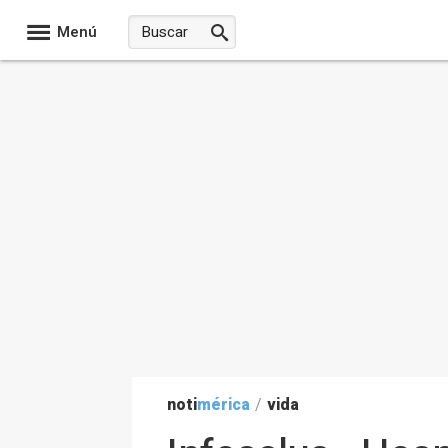
Menú
noti
mérica
/
vida