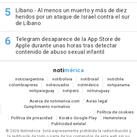
Líbano.- Al menos un muerto y más de diez
heridos por un ataque de Israel contra el sur
de Líbano
Telegram desaparece de la App Store de
Apple durante unas horas tras detectar
contenido de abuso sexual infantil
noti
mérica
notici
argentina
noti
bolivia
noti
brasil
noti
chile
colombia
press
noti
ecuador
noti
méxico
noti
panama
noti
paraguay
noti
perú
noti
uruguay
Acerca de notimerica.com
Aviso legal
Cumplimiento normativo
Política de cookies
Política de privacidad
Kiosko Google Play
Hemeroteca
Publicidad estatal
© 2026 Notimérica.
Está expresamente prohibida la redistribución y
la redifusión de todo o parte de los contenidos de esta web sin su