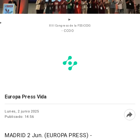
XIII Congreso de la FSS-CCOO.
- CCOO
Europa Press Vida
Lunes, 2 junio 2025
Publicado: 14:56
Abri
MADRID 2 Jun. (EUROPA PRESS) -