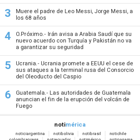
Muere el padre de Leo Messi, Jorge Messi, a
los 68 años
O.Próximo.- Irán avisa a Arabia Saudí que su
nuevo acuerdo con Turquía y Pakistán no va
a garantizar su seguridad
Ucrania.- Ucrania promete a EEUU el cese de
sus ataques a la terminal rusa del Consorcio
del Oleoducto del Caspio
Guatemala.- Las autoridades de Guatemala
anuncian el fin de la erupción del volcán de
Fuego
noti
mérica
notici
argentina
noti
bolivia
noti
brasil
noti
chile
colombia
press
noti
ecuador
noti
méxico
noti
panama