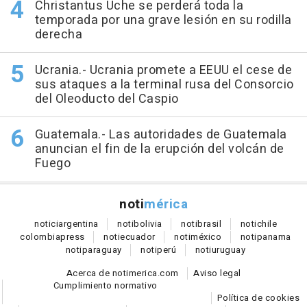
Christantus Uche se perderá toda la
temporada por una grave lesión en su rodilla
derecha
Ucrania.- Ucrania promete a EEUU el cese de
sus ataques a la terminal rusa del Consorcio
del Oleoducto del Caspio
Guatemala.- Las autoridades de Guatemala
anuncian el fin de la erupción del volcán de
Fuego
noti
mérica
notici
argentina
noti
bolivia
noti
brasil
noti
chile
colombia
press
noti
ecuador
noti
méxico
noti
panama
noti
paraguay
noti
perú
noti
uruguay
Acerca de notimerica.com
Aviso legal
Cumplimiento normativo
Política de cookies