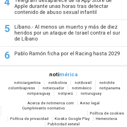
Telegram desaparece de la App Store de
Apple durante unas horas tras detectar
contenido de abuso sexual infantil
Líbano.- Al menos un muerto y más de diez
heridos por un ataque de Israel contra el sur
de Líbano
Pablo Ramón ficha por el Racing hasta 2029
noti
mérica
notici
argentina
noti
bolivia
noti
brasil
noti
chile
colombia
press
noti
ecuador
noti
méxico
noti
panama
noti
paraguay
noti
perú
noti
uruguay
Acerca de notimerica.com
Aviso legal
Cumplimiento normativo
Política de cookies
Política de privacidad
Kiosko Google Play
Hemeroteca
Publicidad estatal