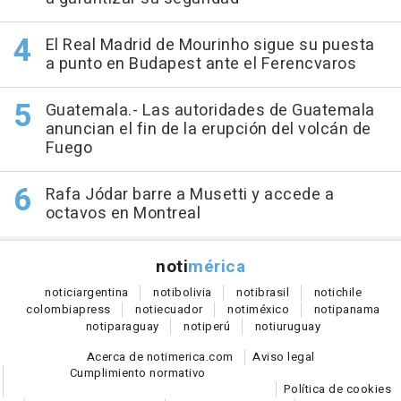
El Real Madrid de Mourinho sigue su puesta
a punto en Budapest ante el Ferencvaros
Guatemala.- Las autoridades de Guatemala
anuncian el fin de la erupción del volcán de
Fuego
Rafa Jódar barre a Musetti y accede a
octavos en Montreal
noti
mérica
notici
argentina
noti
bolivia
noti
brasil
noti
chile
colombia
press
noti
ecuador
noti
méxico
noti
panama
noti
paraguay
noti
perú
noti
uruguay
Acerca de notimerica.com
Aviso legal
Cumplimiento normativo
Política de cookies