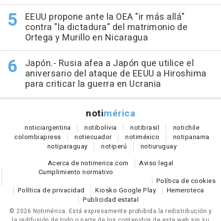
EEUU propone ante la OEA "ir más allá"
contra "la dictadura" del matrimonio de
Ortega y Murillo en Nicaragua
Japón.- Rusia afea a Japón que utilice el
aniversario del ataque de EEUU a Hiroshima
para criticar la guerra en Ucrania
noti
mérica
notici
argentina
noti
bolivia
noti
brasil
noti
chile
colombia
press
noti
ecuador
noti
méxico
noti
panama
noti
paraguay
noti
perú
noti
uruguay
Acerca de notimerica.com
Aviso legal
Cumplimiento normativo
Política de cookies
Política de privacidad
Kiosko Google Play
Hemeroteca
Publicidad estatal
© 2026 Notimérica.
Está expresamente prohibida la redistribución y
la redifusión de todo o parte de los contenidos de esta web sin su