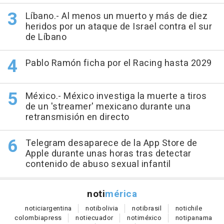
Líbano.- Al menos un muerto y más de diez
heridos por un ataque de Israel contra el sur
de Líbano
Pablo Ramón ficha por el Racing hasta 2029
México.- México investiga la muerte a tiros
de un 'streamer' mexicano durante una
retransmisión en directo
Telegram desaparece de la App Store de
Apple durante unas horas tras detectar
contenido de abuso sexual infantil
noti
mérica
notici
argentina
noti
bolivia
noti
brasil
noti
chile
colombia
press
noti
ecuador
noti
méxico
noti
panama