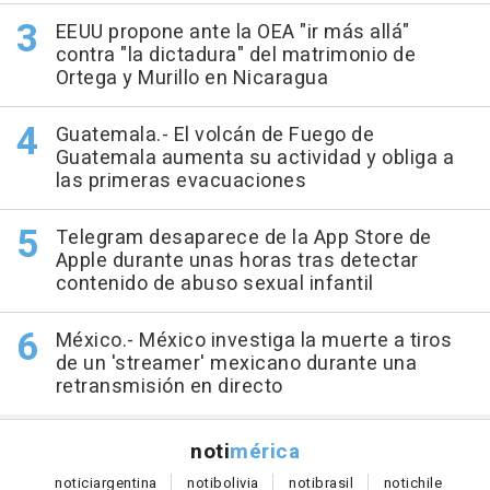
EEUU propone ante la OEA "ir más allá"
contra "la dictadura" del matrimonio de
Ortega y Murillo en Nicaragua
Guatemala.- El volcán de Fuego de
Guatemala aumenta su actividad y obliga a
las primeras evacuaciones
Telegram desaparece de la App Store de
Apple durante unas horas tras detectar
contenido de abuso sexual infantil
México.- México investiga la muerte a tiros
de un 'streamer' mexicano durante una
retransmisión en directo
noti
mérica
notici
argentina
noti
bolivia
noti
brasil
noti
chile