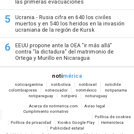
las primeras evacuaciones
Ucrania.- Rusia cifra en 640 los civiles
muertos y en 540 los heridos en la invasión
ucraniana de la región de Kursk
EEUU propone ante la OEA "ir más allá"
contra "la dictadura" del matrimonio de
Ortega y Murillo en Nicaragua
noti
mérica
notici
argentina
noti
bolivia
noti
brasil
noti
chile
colombia
press
noti
ecuador
noti
méxico
noti
panama
noti
paraguay
noti
perú
noti
uruguay
Acerca de notimerica.com
Aviso legal
Cumplimiento normativo
Política de cookies
Política de privacidad
Kiosko Google Play
Hemeroteca
Publicidad estatal