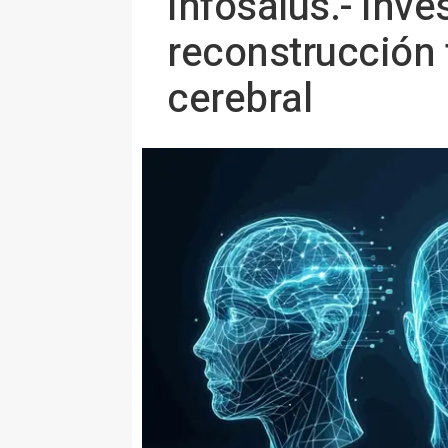
Infosalus.- Inve
reconstrucción f
cerebral