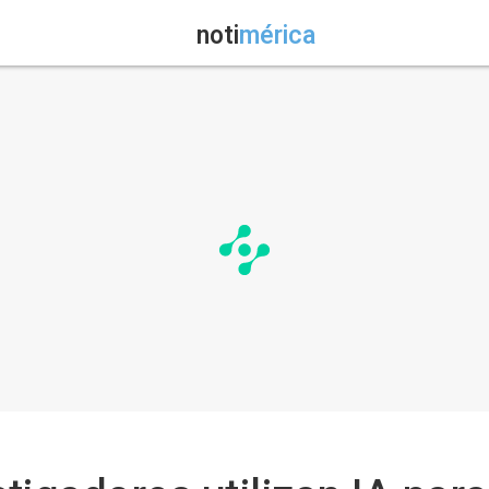
noti
mérica