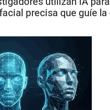
stigadores utilizan IA par
acial precisa que guíe la 