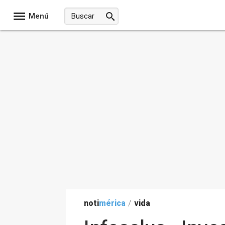
Menú
noti
mérica
/
vida