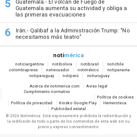
Guatemala.- El volcán de Fuego de
Guatemala aumenta su actividad y obliga a
las primeras evacuaciones
Irán.- Qalibaf a la Administración Trump: "No
necesitamos más teatro"
noti
mérica
notici
argentina
noti
bolivia
noti
brasil
noti
chile
colombia
press
noti
ecuador
noti
méxico
noti
panama
noti
paraguay
noti
perú
noti
uruguay
Acerca de notimerica.com
Aviso legal
Cumplimiento normativo
Política de cookies
Política de privacidad
Kiosko Google Play
Hemeroteca
Publicidad estatal
© 2026 Notimérica.
Está expresamente prohibida la redistribución y
la redifusión de todo o parte de los contenidos de esta web sin su
previo y expreso consentimiento.