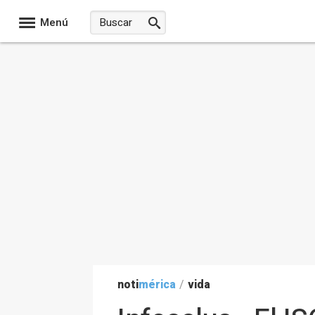
Menú
noti
mérica
/
vida