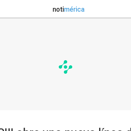
noti
mérica