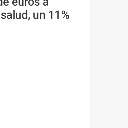
 de euros a
 salud, un 11%
s