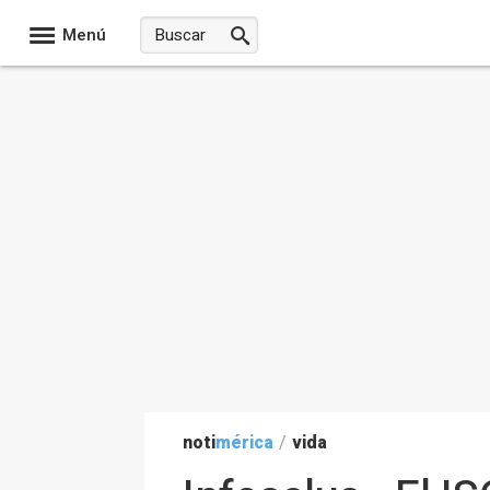
Menú
noti
mérica
/
vida