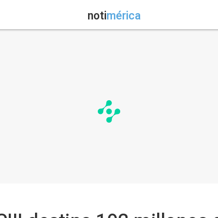
noti
mérica