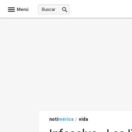
Menú
noti
mérica
/
vida