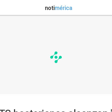
noti
mérica