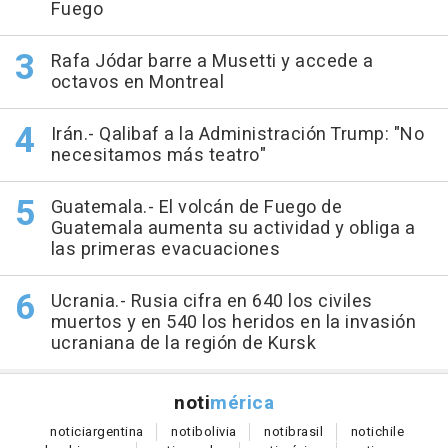
Fuego
Rafa Jódar barre a Musetti y accede a
octavos en Montreal
Irán.- Qalibaf a la Administración Trump: "No
necesitamos más teatro"
Guatemala.- El volcán de Fuego de
Guatemala aumenta su actividad y obliga a
las primeras evacuaciones
Ucrania.- Rusia cifra en 640 los civiles
muertos y en 540 los heridos en la invasión
ucraniana de la región de Kursk
noti
mérica
notici
argentina
noti
bolivia
noti
brasil
noti
chile