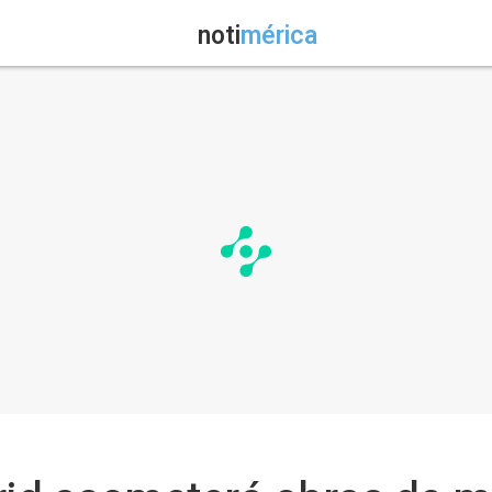
noti
mérica