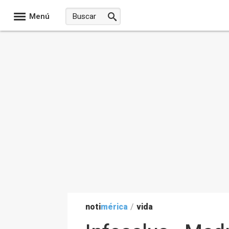
Menú
noti
mérica
/
vida