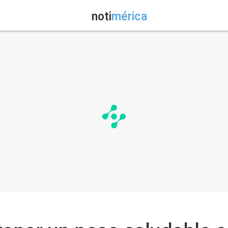
noti
mérica