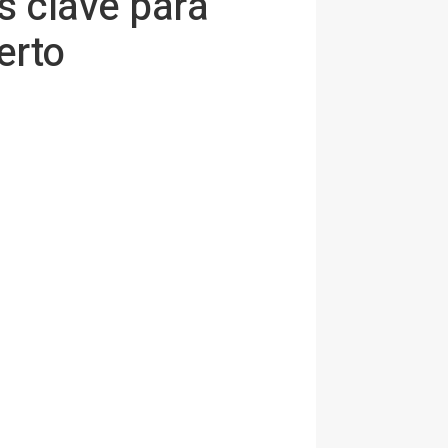
s clave para
erto