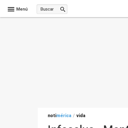
Menú
noti
mérica
/
vida