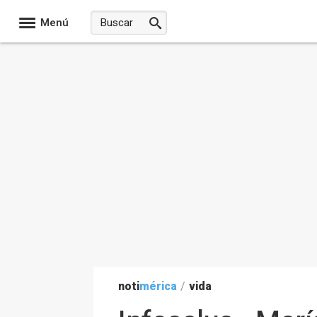
Menú
noti
mérica
/
vida