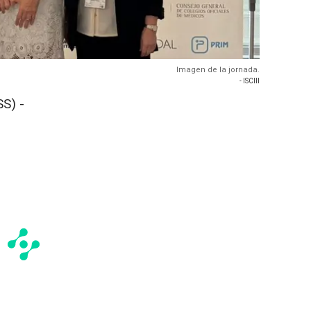
Imagen de la jornada.
- ISCIII
S) -