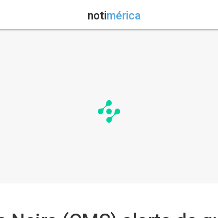
noti
mérica