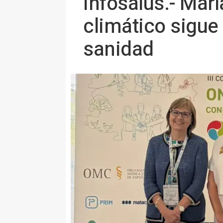
Infosalus.- Marí
climático sigue
sanidad