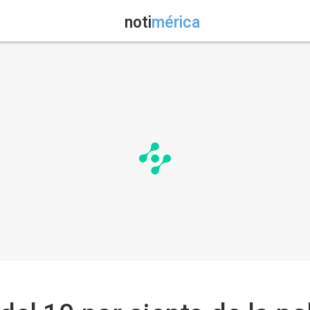
noti
mérica