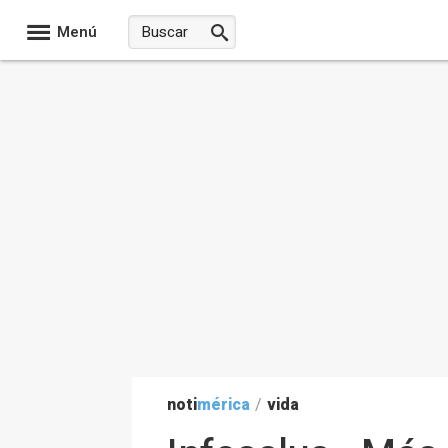
Menú
noti
mérica
/
vida