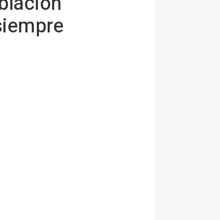
oblación
 siempre