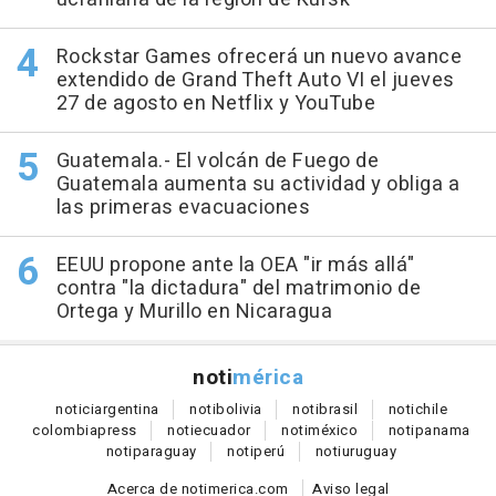
Rockstar Games ofrecerá un nuevo avance
extendido de Grand Theft Auto VI el jueves
27 de agosto en Netflix y YouTube
Guatemala.- El volcán de Fuego de
Guatemala aumenta su actividad y obliga a
las primeras evacuaciones
EEUU propone ante la OEA "ir más allá"
contra "la dictadura" del matrimonio de
Ortega y Murillo en Nicaragua
noti
mérica
notici
argentina
noti
bolivia
noti
brasil
noti
chile
colombia
press
noti
ecuador
noti
méxico
noti
panama
noti
paraguay
noti
perú
noti
uruguay
Acerca de notimerica.com
Aviso legal