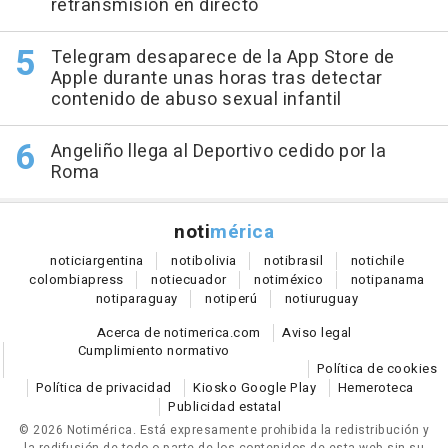
retransmisión en directo
Telegram desaparece de la App Store de
Apple durante unas horas tras detectar
contenido de abuso sexual infantil
Angeliño llega al Deportivo cedido por la
Roma
noti
mérica
notici
argentina
noti
bolivia
noti
brasil
noti
chile
colombia
press
noti
ecuador
noti
méxico
noti
panama
noti
paraguay
noti
perú
noti
uruguay
Acerca de notimerica.com
Aviso legal
Cumplimiento normativo
Política de cookies
Política de privacidad
Kiosko Google Play
Hemeroteca
Publicidad estatal
© 2026 Notimérica.
Está expresamente prohibida la redistribución y
la redifusión de todo o parte de los contenidos de esta web sin su