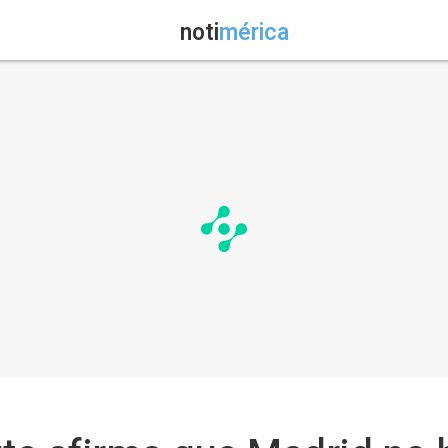
noti
mérica