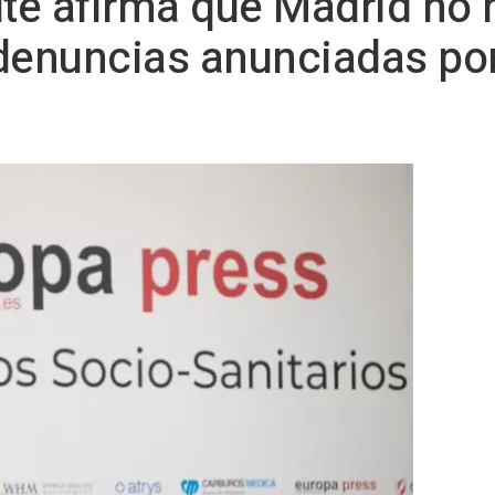
ute afirma que Madrid no 
denuncias anunciadas por 