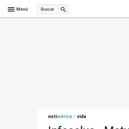
Menú
noti
mérica
/
vida