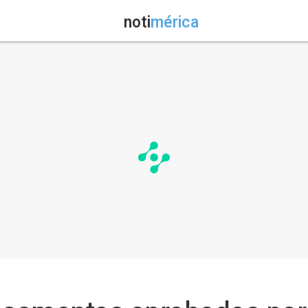
noti
mérica