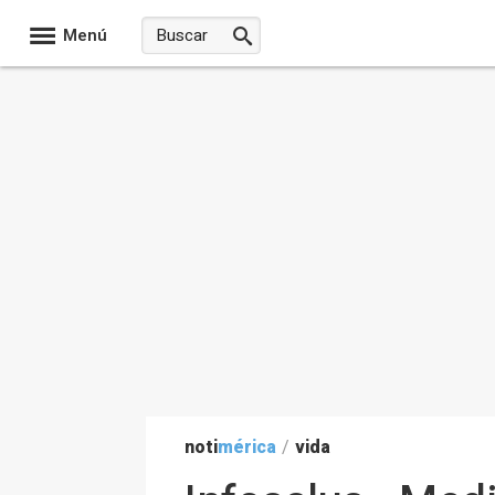
Menú
noti
mérica
/
vida