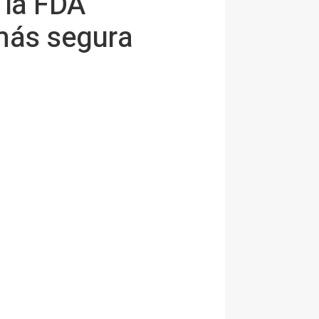
 la FDA
más segura