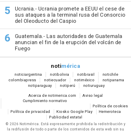
Ucrania.- Ucrania promete a EEUU el cese de
sus ataques a la terminal rusa del Consorcio
del Oleoducto del Caspio
Guatemala.- Las autoridades de Guatemala
anuncian el fin de la erupción del volcán de
Fuego
noti
mérica
notici
argentina
noti
bolivia
noti
brasil
noti
chile
colombia
press
noti
ecuador
noti
méxico
noti
panama
noti
paraguay
noti
perú
noti
uruguay
Acerca de notimerica.com
Aviso legal
Cumplimiento normativo
Política de cookies
Política de privacidad
Kiosko Google Play
Hemeroteca
Publicidad estatal
© 2026 Notimérica.
Está expresamente prohibida la redistribución y
la redifusión de todo o parte de los contenidos de esta web sin su