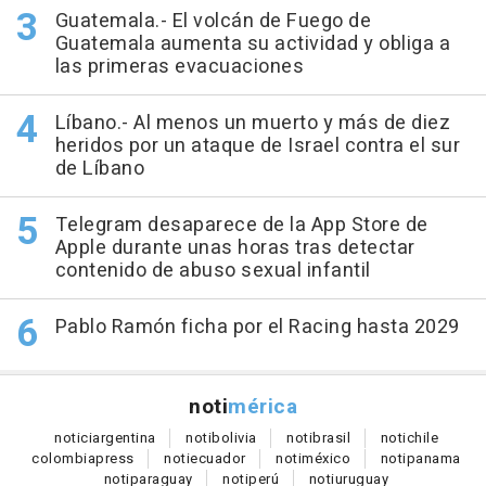
Guatemala.- El volcán de Fuego de
Guatemala aumenta su actividad y obliga a
las primeras evacuaciones
Líbano.- Al menos un muerto y más de diez
heridos por un ataque de Israel contra el sur
de Líbano
Telegram desaparece de la App Store de
Apple durante unas horas tras detectar
contenido de abuso sexual infantil
Pablo Ramón ficha por el Racing hasta 2029
noti
mérica
notici
argentina
noti
bolivia
noti
brasil
noti
chile
colombia
press
noti
ecuador
noti
méxico
noti
panama
noti
paraguay
noti
perú
noti
uruguay