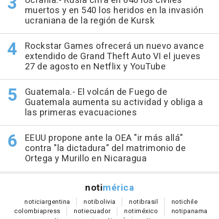
Ucrania.- Rusia cifra en 640 los civiles
muertos y en 540 los heridos en la invasión
ucraniana de la región de Kursk
Rockstar Games ofrecerá un nuevo avance
extendido de Grand Theft Auto VI el jueves
27 de agosto en Netflix y YouTube
Guatemala.- El volcán de Fuego de
Guatemala aumenta su actividad y obliga a
las primeras evacuaciones
EEUU propone ante la OEA "ir más allá"
contra "la dictadura" del matrimonio de
Ortega y Murillo en Nicaragua
noti
mérica
notici
argentina
noti
bolivia
noti
brasil
noti
chile
colombia
press
noti
ecuador
noti
méxico
noti
panama