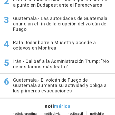
a punto en Budapest ante el Ferencvaros
Guatemala.- Las autoridades de Guatemala
anuncian el fin de la erupción del volcán de
Fuego
Rafa Jódar barre a Musetti y accede a
octavos en Montreal
Irán.- Qalibaf a la Administración Trump: "No
necesitamos más teatro"
Guatemala.- El volcán de Fuego de
Guatemala aumenta su actividad y obliga a
las primeras evacuaciones
noti
mérica
notici
argentina
noti
bolivia
noti
brasil
noti
chile