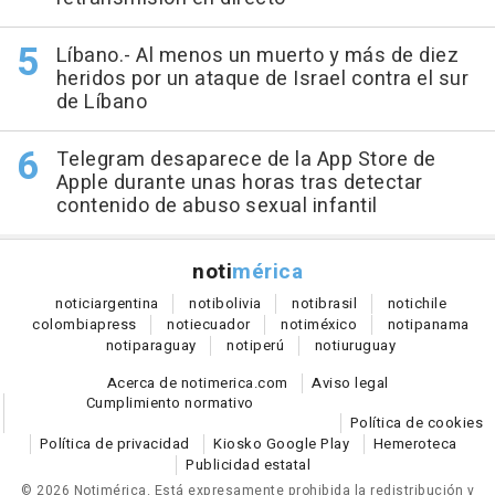
Líbano.- Al menos un muerto y más de diez
heridos por un ataque de Israel contra el sur
de Líbano
Telegram desaparece de la App Store de
Apple durante unas horas tras detectar
contenido de abuso sexual infantil
noti
mérica
notici
argentina
noti
bolivia
noti
brasil
noti
chile
colombia
press
noti
ecuador
noti
méxico
noti
panama
noti
paraguay
noti
perú
noti
uruguay
Acerca de notimerica.com
Aviso legal
Cumplimiento normativo
Política de cookies
Política de privacidad
Kiosko Google Play
Hemeroteca
Publicidad estatal
© 2026 Notimérica.
Está expresamente prohibida la redistribución y