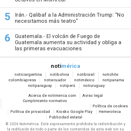
Irán.- Qalibaf a la Administración Trump: "No
necesitamos más teatro"
Guatemala.- El volcán de Fuego de
Guatemala aumenta su actividad y obliga a
las primeras evacuaciones
noti
mérica
notici
argentina
noti
bolivia
noti
brasil
noti
chile
colombia
press
noti
ecuador
noti
méxico
noti
panama
noti
paraguay
noti
perú
noti
uruguay
Acerca de notimerica.com
Aviso legal
Cumplimiento normativo
Política de cookies
Política de privacidad
Kiosko Google Play
Hemeroteca
Publicidad estatal
© 2026 Notimérica.
Está expresamente prohibida la redistribución y
la redifusión de todo o parte de los contenidos de esta web sin su