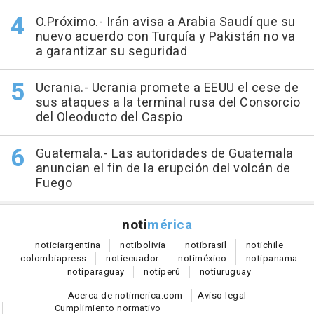
O.Próximo.- Irán avisa a Arabia Saudí que su
nuevo acuerdo con Turquía y Pakistán no va
a garantizar su seguridad
Ucrania.- Ucrania promete a EEUU el cese de
sus ataques a la terminal rusa del Consorcio
del Oleoducto del Caspio
Guatemala.- Las autoridades de Guatemala
anuncian el fin de la erupción del volcán de
Fuego
noti
mérica
notici
argentina
noti
bolivia
noti
brasil
noti
chile
colombia
press
noti
ecuador
noti
méxico
noti
panama
noti
paraguay
noti
perú
noti
uruguay
Acerca de notimerica.com
Aviso legal
Cumplimiento normativo