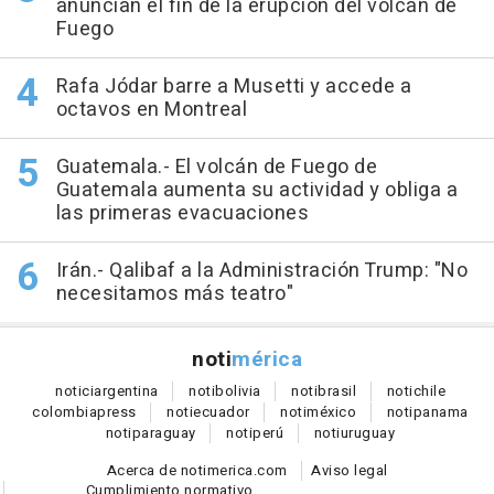
anuncian el fin de la erupción del volcán de
Fuego
Rafa Jódar barre a Musetti y accede a
octavos en Montreal
Guatemala.- El volcán de Fuego de
Guatemala aumenta su actividad y obliga a
las primeras evacuaciones
Irán.- Qalibaf a la Administración Trump: "No
necesitamos más teatro"
noti
mérica
notici
argentina
noti
bolivia
noti
brasil
noti
chile
colombia
press
noti
ecuador
noti
méxico
noti
panama
noti
paraguay
noti
perú
noti
uruguay
Acerca de notimerica.com
Aviso legal
Cumplimiento normativo