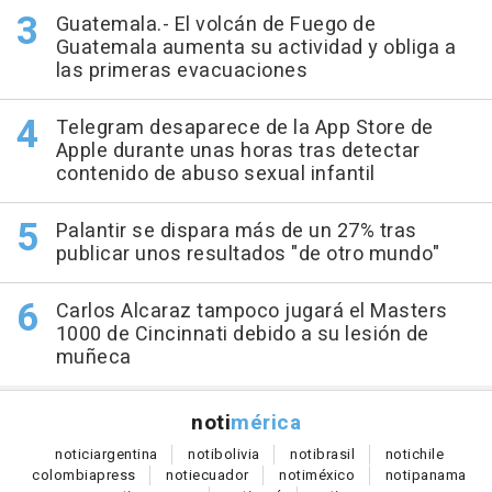
Guatemala.- El volcán de Fuego de
Guatemala aumenta su actividad y obliga a
las primeras evacuaciones
Telegram desaparece de la App Store de
Apple durante unas horas tras detectar
contenido de abuso sexual infantil
Palantir se dispara más de un 27% tras
publicar unos resultados "de otro mundo"
Carlos Alcaraz tampoco jugará el Masters
1000 de Cincinnati debido a su lesión de
muñeca
noti
mérica
notici
argentina
noti
bolivia
noti
brasil
noti
chile
colombia
press
noti
ecuador
noti
méxico
noti
panama