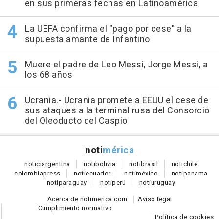
en sus primeras fechas en Latinoamérica
La UEFA confirma el "pago por cese" a la
supuesta amante de Infantino
Muere el padre de Leo Messi, Jorge Messi, a
los 68 años
Ucrania.- Ucrania promete a EEUU el cese de
sus ataques a la terminal rusa del Consorcio
del Oleoducto del Caspio
noti
mérica
notici
argentina
noti
bolivia
noti
brasil
noti
chile
colombia
press
noti
ecuador
noti
méxico
noti
panama
noti
paraguay
noti
perú
noti
uruguay
Acerca de notimerica.com
Aviso legal
Cumplimiento normativo
Política de cookies